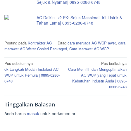
Sejuk & Nyaman| 0895-0286-6748
AC Daikin 1/2 PK: Sejuk Maksimal, Irit Listrik &
Tahan Lama| 0895-0286-6748
Posting pada
Kontraktor AC
Ditag
cara menjaga AC WCP awet
,
cara
merawat AC Water Cooled Packaged
,
Cara Merawat AC WCP
Navigasi
Pos sebelumnya
Pos berikutnya
ok Langkah Mudah Instalasi AC
Cara Memilih dan Mengoptimalkan
pos
WCP untuk Pemula | 0895-0286-
AC WCP yang Tepat untuk
6748
Kebutuhan Industri Anda | 0895-
0286-6748
Tinggalkan Balasan
Anda harus
masuk
untuk berkomentar.