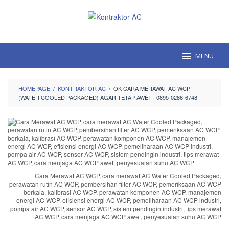
Loncat
ke
konten
MENU
HOMEPAGE
/
KONTRAKTOR AC
/
OK CARA MERAWAT AC WCP
(WATER COOLED PACKAGED) AGAR TETAP AWET | 0895-0286-6748
Cara Merawat AC WCP, cara merawat AC Water Cooled Packaged,
perawatan rutin AC WCP, pembersihan filter AC WCP, pemeriksaan AC WCP
berkala, kalibrasi AC WCP, perawatan komponen AC WCP, manajemen
energi AC WCP, efisiensi energi AC WCP, pemeliharaan AC WCP industri,
pompa air AC WCP, sensor AC WCP, sistem pendingin industri, tips merawat
AC WCP, cara menjaga AC WCP awet, penyesuaian suhu AC WCP