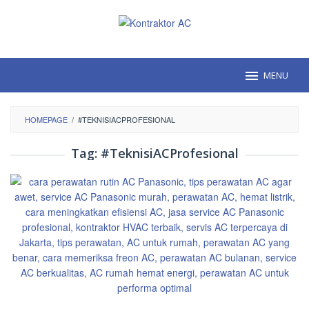
Loncat
ke
konten
MENU
HOMEPAGE
/
#TEKNISIACPROFESIONAL
Tag:
#TeknisiACProfesional