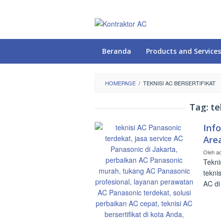
Loncat
ke
konten
Beranda
Products and Services
HOMEPAGE
/
TEKNISI AC BERSERTIFIKAT
Tag:
te
Inf
Are
Oleh
a
Tekni
tekni
AC di