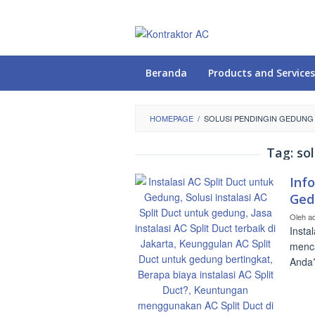
Loncat
ke
konten
Beranda
Products and Services
HOMEPAGE
/
SOLUSI PENDINGIN GEDUNG
Tag:
so
Info
Ged
Oleh
a
Insta
menca
Anda?