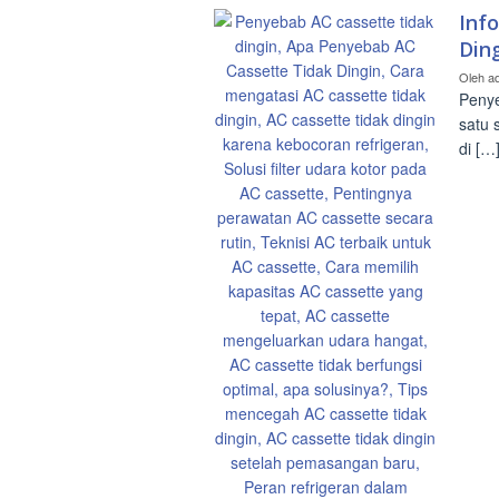
Inf
Din
Oleh
a
Penye
satu 
di […