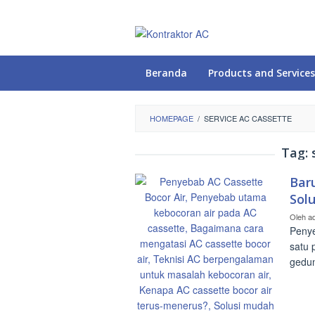
Loncat
ke
konten
Beranda
Products and Services
HOMEPAGE
/
SERVICE AC CASSETTE
Tag:
Bar
Sol
Oleh
a
Penye
satu 
gedu