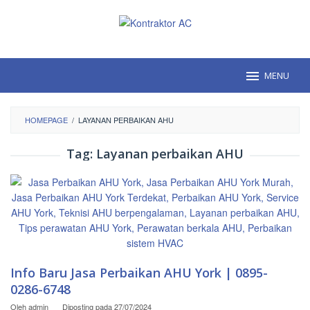
Loncat
ke
konten
MENU
HOMEPAGE
/
LAYANAN PERBAIKAN AHU
Tag:
Layanan perbaikan AHU
Info Baru Jasa Perbaikan AHU York | 0895-
0286-6748
Oleh
admin
Diposting pada
27/07/2024