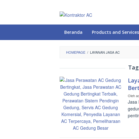
Loncat
ke
konten
Beranda
Products and Services
HOMEPAGE
/
LAYANAN JASA AC
Tag
Lay
Ber
Oleh
a
Jasa 
gedun
penti