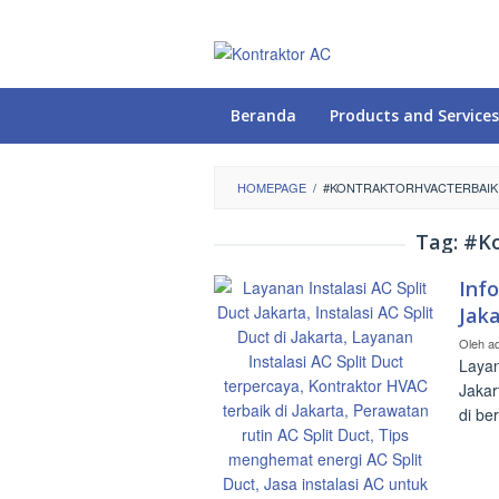
Loncat
ke
konten
Beranda
Products and Services
HOMEPAGE
/
#KONTRAKTORHVACTERBAIK
Tag:
#Ko
Info
Jak
Oleh
a
Layan
Jakar
di be