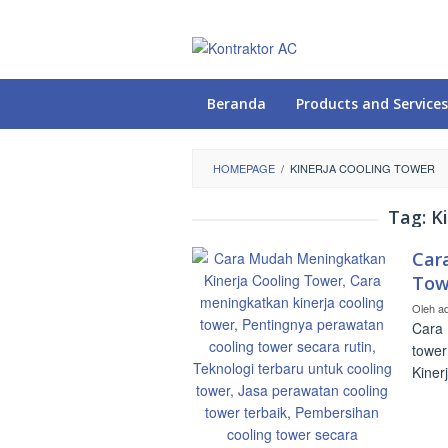
Loncat
ke
konten
Beranda
Products and Services
HOMEPAGE
/
KINERJA COOLING TOWER
Tag:
K
Car
Tow
Oleh
a
Cara 
tower
Kiner