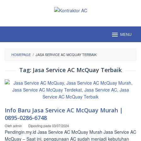
Loncat
ke
konten
MENU
HOMEPAGE
/
JASA SERVICE AC MCQUAY TERBAIK
Tag:
Jasa Service AC McQuay Terbaik
Info Baru Jasa Service AC McQuay Murah |
0895-0286-6748
Oleh
admin
Diposting pada
03/07/2024
Pendingin.my.id Jasa Service AC McQuay Murah Jasa Service AC
McQuay – Saat ini, penggunaan AC sudah menjadi kebutuhan