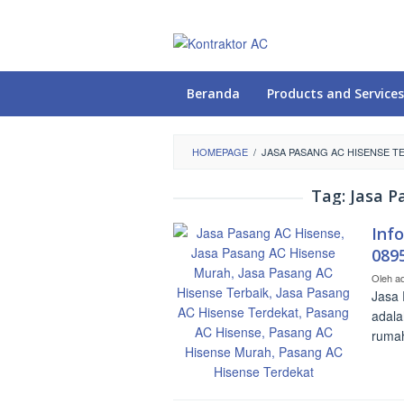
Loncat
ke
konten
Beranda
Products and Services
HOMEPAGE
/
JASA PASANG AC HISENSE T
Tag:
Jasa P
Inf
089
Oleh
a
Jasa 
adala
rumah