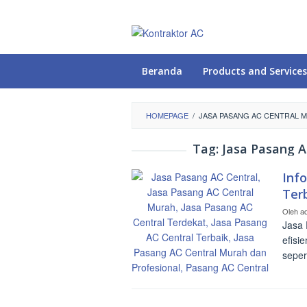
Loncat
ke
konten
Beranda
Products and Services
HOMEPAGE
/
JASA PASANG AC CENTRAL 
Tag:
Jasa Pasang A
Inf
Ter
Oleh
a
Jasa 
efisi
seper