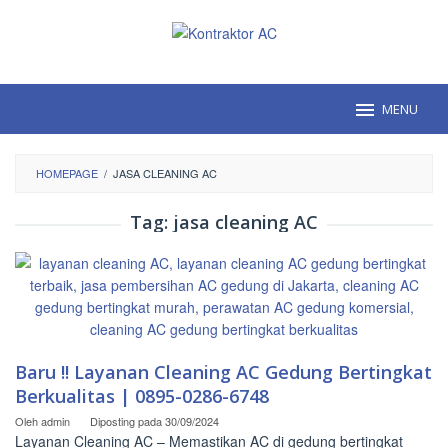
Loncat
ke
konten
MENU
HOMEPAGE
/
JASA CLEANING AC
Tag:
jasa cleaning AC
Baru !! Layanan Cleaning AC Gedung Bertingkat
Berkualitas | 0895-0286-6748
Oleh
admin
Diposting pada
30/09/2024
Layanan Cleaning AC – Memastikan AC di gedung bertingkat