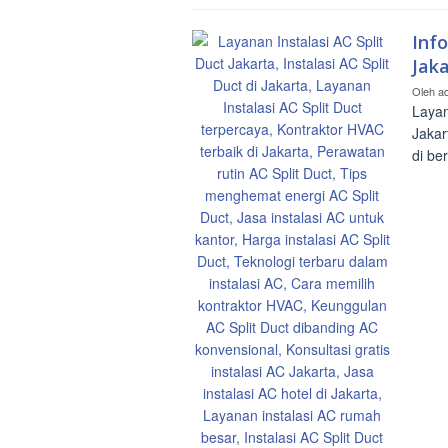
Info
Jak
Oleh
a
Layan
Jakar
di be