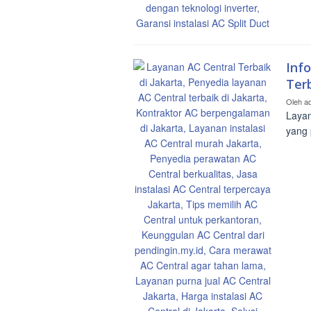
Inf
Terb
Oleh
a
Layan
yang 