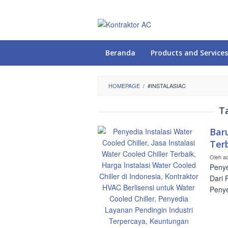
Loncat
ke
konten
Beranda
Products and Services
HOMEPAGE
/
#INSTALASIAC
T
Baru
Ter
Oleh
a
Penye
Dari 
Penye