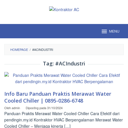
Loncat
ke
konten
MENU
HOMEPAGE
/
#ACINDUSTRI
Tag:
#ACIndustri
Info Baru Panduan Praktis Merawat Water
Cooled Chiller | 0895-0286-6748
Oleh
admin
Diposting pada
31/10/2024
Panduan Praktis Merawat Water Cooled Chiller Cara Efektif dari
pendingin.my.id Kontraktor HVAC Berpengalaman Merawat Water
Cooled Chiller – Menjaga kinerja […]