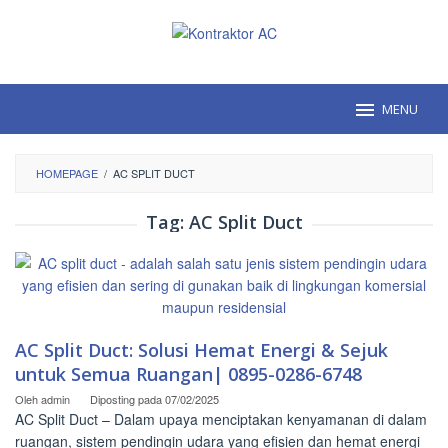
Loncat
ke
konten
MENU
HOMEPAGE
/
AC SPLIT DUCT
Tag:
AC Split Duct
AC Split Duct: Solusi Hemat Energi & Sejuk
untuk Semua Ruangan| 0895-0286-6748
Oleh
admin
Diposting pada
07/02/2025
AC Split Duct – Dalam upaya menciptakan kenyamanan di dalam
ruangan, sistem pendingin udara yang efisien dan hemat energi