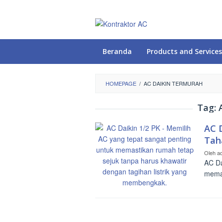
Loncat
ke
konten
Beranda
Products and Services
HOMEPAGE
/
AC DAIKIN TERMURAH
Tag:
AC D
Tah
Oleh
a
AC Da
memas